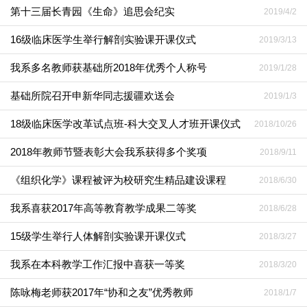
第十三届长青园《生命》追思会纪实
2019/4/2
16级临床医学生举行解剖实验课开课仪式
2019/3/13
我系多名教师获基础所2018年优秀个人称号
2019/1/28
基础所院召开申新华同志援疆欢送会
2019/1/3
18级临床医学改革试点班-科大交叉人才班开课仪式
2018/10/26
2018年教师节暨表彰大会我系获得多个奖项
2018/9/11
《组织化学》课程被评为校研究生精品建设课程
2018/6/30
我系喜获2017年高等教育教学成果二等奖
2018/6/28
15级学生举行人体解剖实验课开课仪式
2018/3/27
我系在本科教学工作汇报中喜获一等奖
2018/3/20
陈咏梅老师获2017年“协和之友”优秀教师
2018/1/7