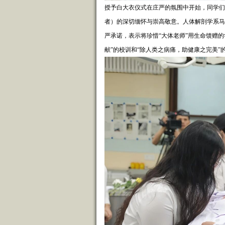
授予白大衣仪式在庄严的氛围中开始，同学们
者）的深切缅怀与崇高敬意。人体解剖学系马
严承诺，表示将珍惜“大体老师”用生命馈赠
献”的校训和“除人类之病痛，助健康之完美”