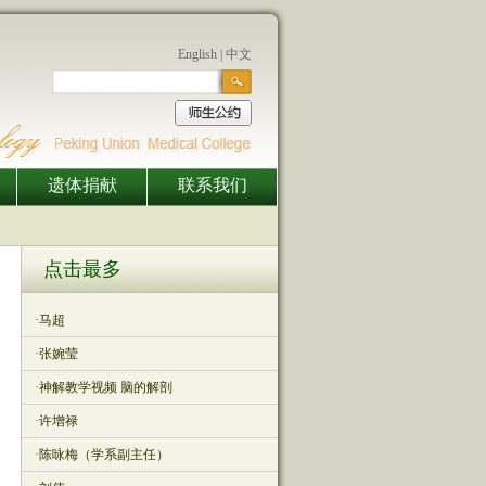
English
|
中文
遗体捐献
联系我们
点击最多
·
马超
·
张婉莹
·
神解教学视频 脑的解剖
·
许增禄
·
陈咏梅（学系副主任）