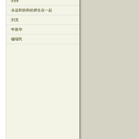
·
刘伟
·
永远和协和的师生在一起
·
刘克
·
申新华
·
穆瑞民