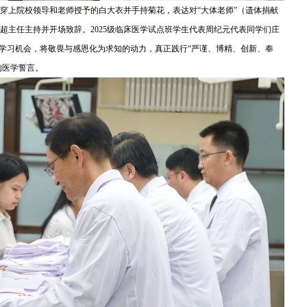
穿上院校领导和老师授予的白大衣并手持菊花，表达对“大体老师”（遗体捐献
超主任主持并开场致辞。2025级临床医学试点班学生代表周纪元代表同学们庄
的学习机会，将敬畏与感恩化为求知的动力，真正践行“严谨、博精、创新、奉
的医学誓言。