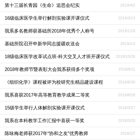
第十三届长青园《生命》追思会纪实
2019/4/2
16级临床医学生举行解剖实验课开课仪式
2019/3/13
我系多名教师获基础所2018年优秀个人称号
2019/1/28
基础所院召开申新华同志援疆欢送会
2019/1/3
18级临床医学改革试点班-科大交叉人才班开课仪式
2018/10/26
2018年教师节暨表彰大会我系获得多个奖项
2018/9/11
《组织化学》课程被评为校研究生精品建设课程
2018/6/30
我系喜获2017年高等教育教学成果二等奖
2018/6/28
15级学生举行人体解剖实验课开课仪式
2018/3/27
我系在本科教学工作汇报中喜获一等奖
2018/3/20
陈咏梅老师获2017年“协和之友”优秀教师
2018/1/7